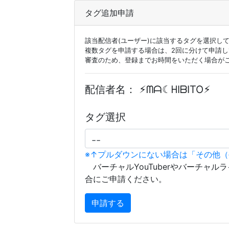
タグ追加申請
該当配信者(ユーザー)に該当するタグを選択し
複数タグを申請する場合は、2回に分けて申請
審査のため、登録までお時間をいただく場合が
配信者名：
⚡︎ᗰᗩ☾︎ᕼIᗷITO⚡︎
タグ選択
※↑プルダウンにない場合は「その他
バーチャルYouTuberやバーチャル
合にご申請ください。
申請する