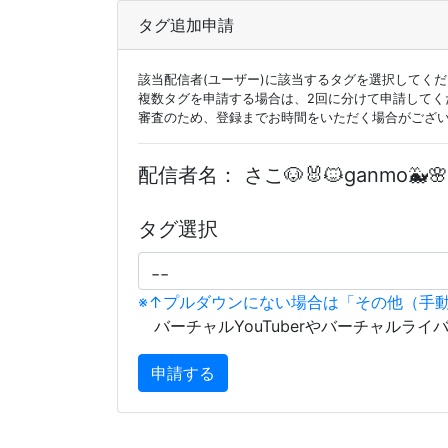
タグ追加申請
該当配信者(ユーザー)に該当するタグを選択してく
複数タグを申請する場合は、2回に分けて申請してく
審査のため、登録までお時間をいただく場合がござ
配信者名：
さこ🐶🐰🐱ganmo🐳🌸
タグ選択
※↑プルダウンにない場合は「その他（手
バーチャルYouTuberやバーチャルライ
申請する