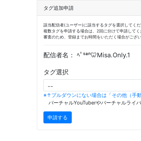
タグ追加申請
該当配信者(ユーザー)に該当するタグを選択してく
複数タグを申請する場合は、2回に分けて申請してく
審査のため、登録までお時間をいただく場合がござ
配信者名：
ﾍﾟˢªⁿ🦷Misa.Only.1
タグ選択
※↑プルダウンにない場合は「その他（手
バーチャルYouTuberやバーチャルライ
申請する