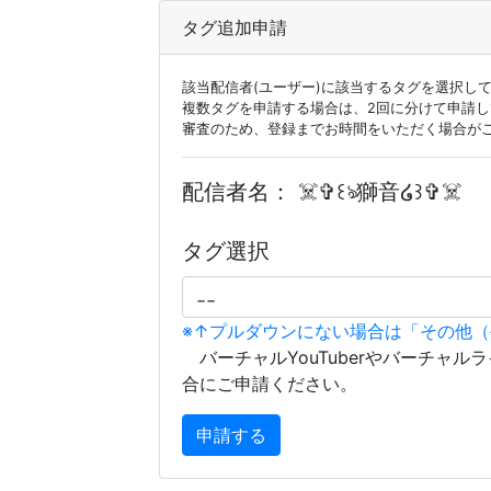
タグ追加申請
該当配信者(ユーザー)に該当するタグを選択し
複数タグを申請する場合は、2回に分けて申請
審査のため、登録までお時間をいただく場合が
配信者名：
☠️✞꒰ঌ獅音໒꒱✞☠️‪‪
タグ選択
※↑プルダウンにない場合は「その他
バーチャルYouTuberやバーチャル
合にご申請ください。
申請する