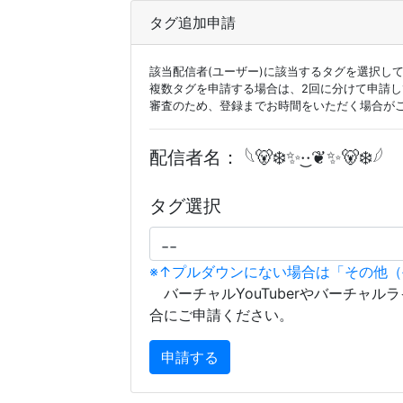
タグ追加申請
該当配信者(ユーザー)に該当するタグを選択し
複数タグを申請する場合は、2回に分けて申請
審査のため、登録までお時間をいただく場合が
配信者名：
𓆩︎🐻‍❄️✨·͜·❦✨🐻‍❄️𓆪
タグ選択
※↑プルダウンにない場合は「その他
バーチャルYouTuberやバーチャル
合にご申請ください。
申請する