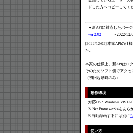
登録しているユーザーのみ以降
ドした方へコピーしてく
▼新APIに対応したバージ
ver 2.02
- 2022/12/
[2022/12/05] 本家
た。
本家の仕様上、新APIはロ
そのためソフト側でアクセ
（初回起動時のみ）
動作環境
対応OS：Windows VISTA/7
※.Net Framewor
※自動録画するには別に
ツ
使い方