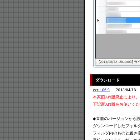
ダウンロード
ver 1.06.9
- 2018/04/18
本家旧API版廃止により
下記新API版をお使いく
◆直前のバージョンから
ダウンロードしたフォルダ
フォルダ内のものと置き