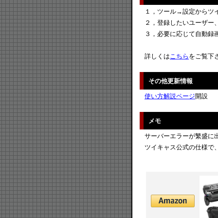
１，ツール→設定からツ
２，登録したいユーザー
３，必要に応じて自動録画
詳しくは
こちら
をご覧下
その他更新情報
使い方解説ページ
開設
メモ
サーバーエラーが繁盛に
ツイキャス公式の仕様で、