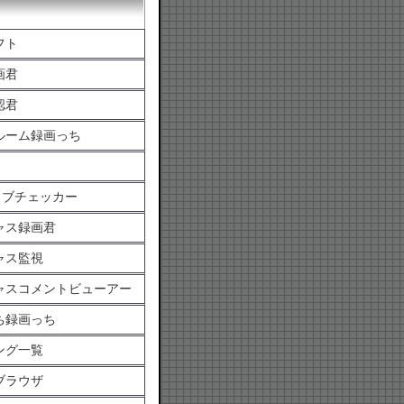
フト
画君
認君
ルーム録画っち
イブチェッカー
ャス録画君
ャス監視
ャスコメントビューアー
ち録画っち
ング一覧
ブラウザ