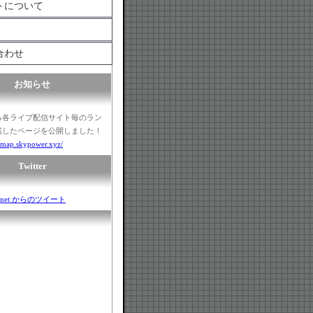
トについて
合わせ
お知らせ
る各ライブ配信サイト毎のラン
載したページを公開しました！
ngmap.skypower.xyz/
Twitter
r_net からのツイート