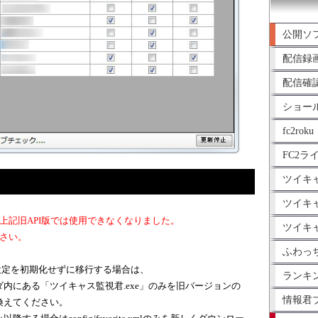
公開ソ
配信録
配信確
ショー
fc2roku
FC2ラ
ツイキ
ツイキ
、上記旧API版では使用できなくなりました。
ツイキ
ださい。
ふわっ
設定を初期化せずに移行する場合は、
ランキ
内にある「ツイキャス監視君.exe」のみを旧バージョンの
情報君
換えてください。