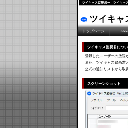
ツイキャス監視君ー - ツイキャス（
ツイキャ
トップページ
Abo
ツイキャス監視君につい
登録したユーザーの放送
また、ツイキャス録画君
公式の通知リストから取
スクリーンショット