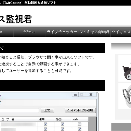
TwitCasting）自動録画＆通知ソフト
ス監視君
ut
fc2roku
ライブチェッカー
ツイキャス録画君
ツイキャス
て
が始まると通知、ブラウザで開く事が出来るソフトです。
と連携することで自動で録画する事ができます。
得してユーザーを追加することも可能です。