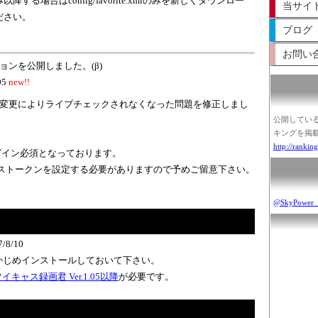
する場合はconfig/favorite.xmlのみを新しくダウンロー
当サイ
ださい。
ブログ
お問い
ョンを公開しました。(β)
05
new!!
APIの仕様変更によりライブチェックされなくなった問題を修正しまし
公開してい
キングを掲
http://ranki
グイン必須となっております。
ストークンを設定する必要がありますので予めご留意下さい。
@SkyPowe
/8/10
k4をあらかじめインストールしておいて下さい。
イキャス録画君 Ver.1.05以降
が必要です。